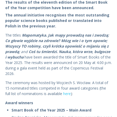
The results of the eleventh edition of the Smart Book
of the Year competition have been announced.
The annual initiative recognises the most outstanding
popular science books published or translated into
Polish in the previous year.
The titles
Mapomatyka. Jak mapy prowadzą nas i zwodzą;
Co głowie wyjdzie na zdrowie? Mózg wie i o tym opowie;
Wszyscy TO robimy, czyli krótka opowieść o mijaniu się z
prawdą;
and
Coś tu śmierdzi.
Nauka, która wrze, bulgocze
i wybucha
have been awarded the title of Smart Books of the
Year 2025. The results were announced on 20 May at 4.00 p.m.
during a gala event held as part of the Copernicus Festival
2026.
The ceremony was hosted by Wojciech S. Wocław. A total of
15 nominated titles competed in four award categories (the
full list of nominations is available
here
):
Award winners
Smart Book of the Year 2025 – Main Award