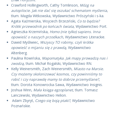
Crawford Hollingworth, Cathy Tomlinson,
Mózg na
autopilocie.
Jak nie dać się oszukać schematom myślenia
,
tłum. Magda Witkowska, Wydawnictwo Prószyński i s-ka.
Agata Kaźmierska, Wojciech Brzeziński,
Co to będzie?
Krótki przewodnik po końcach świata
, Wydawnictwo Port.
Agnieszka Krzemińska,
Homo (nie tylko) sapiens. Inna
opowieść o naszych przodkach
, Wydawnictwo Literackie.
Dawid Myśliwiec,
Wszyscy TO robimy, czyli krótka
opowieść o mijaniu się z prawdą,
Wydawnictwo
Altenberg.
Paulina Rowińska,
Mapomatyka. Jak mapy prowadzą nas i
zwodzą
, tłum. Michał Rogalski, Wydawnictwo RN.
Kelly Weinersmith, Zach Weinersmith,
Miasto na Marsie.
Czy możemy skolonizować kosmos, czy powinniśmy to
robić i czy naprawdę mamy to dobrze przemyślane?
,
tłum. Dorota Konowrocka-Sawa, Wydawnictwo Insignis.
Joshua Winn,
Mała księga egzoplanet
, tłum. Tomasz
Lanczewski, Wydawnictwo Helion.
Adam Zbyryt,
Czego się boją ptaki?
, Wydawnictwo
Poznańskie.