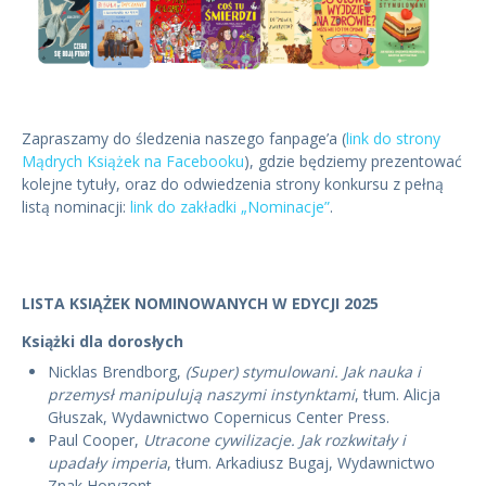
Zapraszamy do śledzenia naszego fanpage’a (
link do strony
Mądrych Książek na Facebooku
), gdzie będziemy prezentować
kolejne tytuły, oraz do odwiedzenia strony konkursu z pełną
listą nominacji:
link do zakładki „Nominacje”
.
LISTA KSIĄŻEK NOMINOWANYCH W EDYCJI 2025
Książki dla dorosłych
Nicklas Brendborg,
(Super) stymulowani. Jak nauka i
przemysł manipulują naszymi instynktami
, tłum. Alicja
Głuszak, Wydawnictwo Copernicus Center Press.
Paul Cooper,
Utracone cywilizacje. Jak rozkwitały i
upadały imperia
, tłum. Arkadiusz Bugaj, Wydawnictwo
Znak Horyzont.