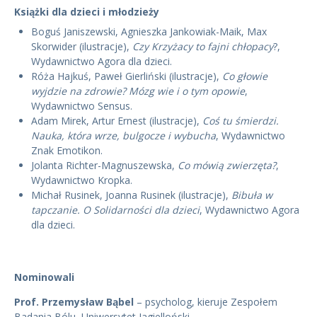
Książki dla dzieci i młodzieży
Boguś Janiszewski, Agnieszka Jankowiak-Maik, Max
Skorwider (ilustracje),
Czy Krzyżacy to fajni chłopacy
?,
Wydawnictwo Agora dla dzieci.
Róża Hajkuś, Paweł Gierliński (ilustracje),
Co głowie
wyjdzie na zdrowie? Mózg wie i o tym opowie
,
Wydawnictwo Sensus.
Adam Mirek, Artur Ernest (ilustracje),
Coś tu śmierdzi.
Nauka, która wrze, bulgocze i wybucha
, Wydawnictwo
Znak Emotikon.
Jolanta Richter-Magnuszewska,
Co mówią zwierzęta?
,
Wydawnictwo Kropka.
Michał Rusinek, Joanna Rusinek (ilustracje),
Bibuła w
tapczanie. O Solidarności dla dzieci
, Wydawnictwo Agora
dla dzieci.
Nominowali
Prof. Przemysław Bąbel
– psycholog, kieruje Zespołem
Badania Bólu, Uniwersytet Jagielloński