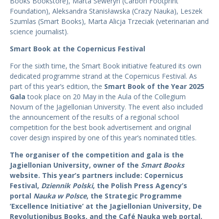
Books Bookstore), Marta Seweryn (Carbon Footprint
Foundation), Aleksandra Stanisławska (Crazy Nauka), Leszek
Szumlas (Smart Books), Marta Alicja Trzeciak (veterinarian and
science journalist).
Smart Book at the Copernicus Festival
For the sixth time, the Smart Book initiative featured its own
dedicated programme strand at the Copernicus Festival. As
part of this year’s edition, the
Smart Book of the Year 2025
Gala
took place on 20 May in the Aula of the Collegium
Novum of the Jagiellonian University. The event also included
the announcement of the results of a regional school
competition for the best book advertisement and original
cover design inspired by one of this year’s nominated titles.
The organiser of the competition and gala is the
Jagiellonian University, owner of the
Smart Books
website. This year’s partners include: Copernicus
Festival,
Dziennik Polski
, the Polish Press Agency’s
portal
Nauka w Polsce
, the Strategic Programme
‘Excellence Initiative’ at the Jagiellonian University, De
Revolutionibus Books, and the Café Nauka web portal.