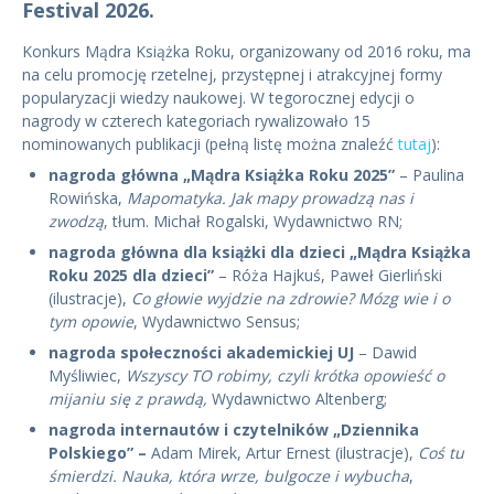
Festival 2026.
Konkurs Mądra Książka Roku, organizowany od 2016 roku, ma
na celu promocję rzetelnej, przystępnej i atrakcyjnej formy
popularyzacji wiedzy naukowej. W tegorocznej edycji o
nagrody w czterech kategoriach rywalizowało 15
nominowanych publikacji (pełną listę można znaleźć
tutaj
):
nagroda główna „Mądra Książka Roku 2025”
– Paulina
Rowińska,
Mapomatyka. Jak mapy prowadzą nas i
zwodzą
, tłum. Michał Rogalski, Wydawnictwo RN;
nagroda główna dla książki dla dzieci „Mądra Książka
Roku 2025 dla dzieci”
– Róża Hajkuś, Paweł Gierliński
(ilustracje),
Co głowie wyjdzie na zdrowie? Mózg wie i o
tym opowie
, Wydawnictwo Sensus;
nagroda społeczności akademickiej UJ
– Dawid
Myśliwiec,
Wszyscy TO robimy, czyli krótka opowieść o
mijaniu się z prawdą,
Wydawnictwo Altenberg;
nagroda internautów i czytelników „Dziennika
Polskiego” –
Adam Mirek, Artur Ernest (ilustracje),
Coś tu
śmierdzi. Nauka, która wrze, bulgocze i wybucha
,