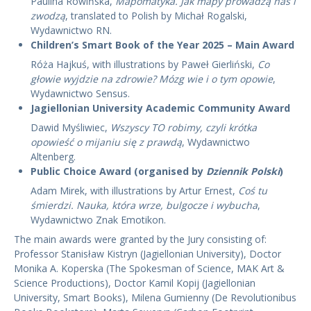
Paulina Rowińska,
Mapomatyka.
Jak mapy prowadzą nas i
zwodzą
, translated to Polish by Michał Rogalski,
Wydawnictwo RN.
Children’s Smart Book of the Year 2025 – Main Award
Róża Hajkuś, with illustrations by Paweł Gierliński,
Co
głowie wyjdzie na zdrowie?
Mózg wie i o tym opowie
,
Wydawnictwo Sensus.
Jagiellonian University Academic Community Award
Dawid Myśliwiec,
Wszyscy TO robimy, czyli krótka
opowieść o mijaniu się z prawdą
, Wydawnictwo
Altenberg.
Public Choice Award (organised by
Dziennik Polski
)
Adam Mirek, with illustrations by Artur Ernest,
Coś tu
śmierdzi. Nauka, która wrze, bulgocze i wybucha
,
Wydawnictwo Znak Emotikon.
The main awards were granted by the Jury consisting of:
Professor Stanisław Kistryn (Jagiellonian University), Doctor
Monika A. Koperska (The Spokesman of Science, MAK Art &
Science Productions), Doctor Kamil Kopij (Jagiellonian
University, Smart Books), Milena Gumienny (De Revolutionibus