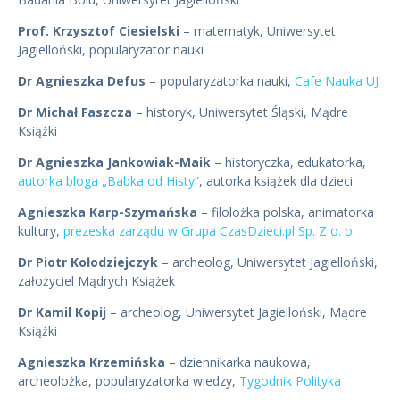
Prof. Krzysztof Ciesielski
– matematyk, Uniwersytet
Jagielloński, popularyzator nauki
Dr Agnieszka Defus
– popularyzatorka nauki,
Cafe Nauka UJ
Dr Michał Faszcza
– historyk, Uniwersytet Śląski, Mądre
Książki
Dr Agnieszka Jankowiak-Maik
– historyczka, edukatorka,
autorka bloga „Babka od Histy”
, autorka książek dla dzieci
Agnieszka Karp-Szymańska
– filolożka polska, animatorka
kultury,
prezeska zarządu w Grupa CzasDzieci.pl Sp. Z o. o.
Dr Piotr Kołodziejczyk
– archeolog, Uniwersytet Jagielloński,
założyciel Mądrych Książek
Dr Kamil Kopij
– archeolog, Uniwersytet Jagielloński, Mądre
Książki
Agnieszka Krzemińska
– dziennikarka naukowa,
archeolożka, popularyzatorka wiedzy,
Tygodnik Polityka