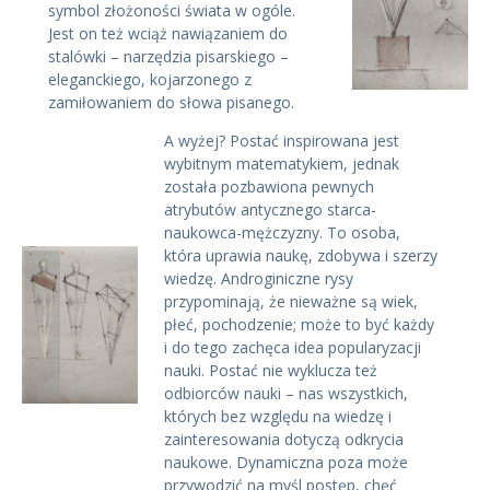
symbol złożoności świata w ogóle.
Jest on też wciąż nawiązaniem do
stalówki – narzędzia pisarskiego –
eleganckiego, kojarzonego z
zamiłowaniem do słowa pisanego.
A wyżej? Postać inspirowana jest
wybitnym matematykiem, jednak
została pozbawiona pewnych
atrybutów antycznego starca-
naukowca-mężczyzny. To osoba,
która uprawia naukę, zdobywa i szerzy
wiedzę. Androginiczne rysy
przypominają, że nieważne są wiek,
płeć, pochodzenie; może to być każdy
i do tego zachęca idea popularyzacji
nauki. Postać nie wyklucza też
odbiorców nauki – nas wszystkich,
których bez względu na wiedzę i
zainteresowania dotyczą odkrycia
naukowe. Dynamiczna poza może
przywodzić na myśl postęp, chęć