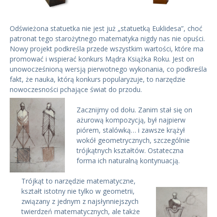
Odświeżona statuetka nie jest już „statuetką Euklidesa”, choć
patronat tego starożytnego matematyka nigdy nas nie opuści.
Nowy projekt podkreśla przede wszystkim wartości, które ma
promować i wspierać konkurs Mądra Książka Roku. Jest on
unowocześnioną wersją pierwotnego wykonania, co podkreśla
fakt, że nauka, którą konkurs popularyzuje, to narzędzie
nowoczesności pchające świat do przodu.
Zacznijmy od dołu. Zanim stał się on
ażurową kompozycją, był najpierw
piórem, stalówką… i zawsze krążył
wokół geometrycznych, szczególnie
trójkątnych kształtów. Ostateczna
forma ich naturalną kontynuacją.
Trójkąt to narzędzie matematyczne,
kształt istotny nie tylko w geometrii,
związany z jednym z najsłynniejszych
twierdzeń matematycznych, ale także