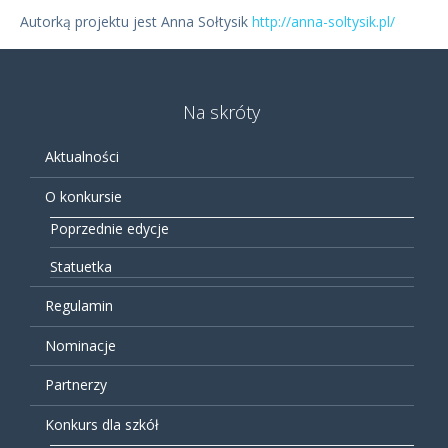
Autorką projektu jest Anna Sołtysik
http://anna-soltysik.pl/
Na skróty
Aktualności
O konkursie
Poprzednie edycje
Statuetka
Regulamin
Nominacje
Partnerzy
Konkurs dla szkół