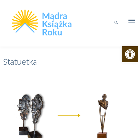
Otwórz p
Statuetka