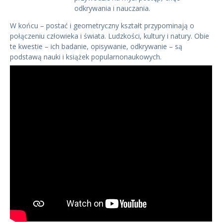
odkrywania i nauczania.
W końcu – postać i geometryczny kształt przypominają o
połączeniu człowieka i świata. Ludzkości, kultury i natury. Obie
te kwestie – ich badanie, opisywanie, odkrywanie – są
podstawą nauki i książek popularnonaukowych.