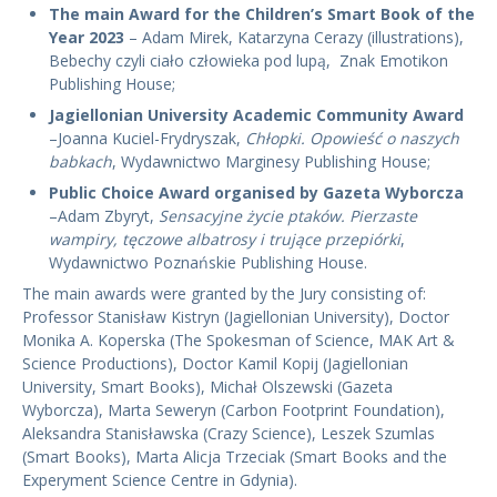
The main Award for the Children’s Smart Book of the
Year 2023
– Adam Mirek, Katarzyna Cerazy (illustrations),
Bebechy czyli ciało człowieka pod lupą, Znak Emotikon
Publishing House;
Jagiellonian University Academic Community Award
–Joanna Kuciel-Frydryszak,
Chłopki. Opowieść o naszych
babkach
, Wydawnictwo Marginesy Publishing House;
Public Choice Award organised by Gazeta Wyborcza
–Adam Zbyryt,
Sensacyjne życie ptaków. Pierzaste
wampiry, tęczowe albatrosy i trujące przepiórki
,
Wydawnictwo Poznańskie Publishing House.
The main awards were granted by the Jury consisting of:
Professor Stanisław Kistryn (Jagiellonian University), Doctor
Monika A. Koperska (The Spokesman of Science, MAK Art &
Science Productions), Doctor Kamil Kopij (Jagiellonian
University, Smart Books), Michał Olszewski (Gazeta
Wyborcza), Marta Seweryn (Carbon Footprint Foundation),
Aleksandra Stanisławska (Crazy Science), Leszek Szumlas
(Smart Books), Marta Alicja Trzeciak (Smart Books and the
Experyment Science Centre in Gdynia).