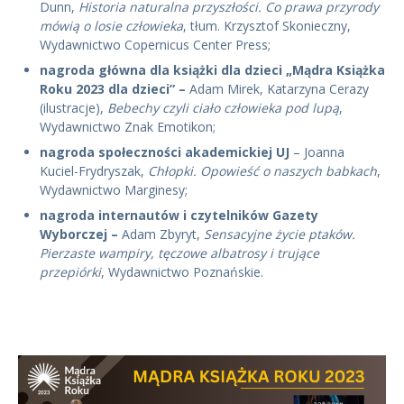
Dunn,
Historia naturalna przyszłości. Co prawa przyrody
mówią o losie człowieka
, tłum. Krzysztof Skonieczny,
Wydawnictwo Copernicus Center Press;
nagroda główna dla książki dla dzieci „Mądra Książka
Roku 2023 dla dzieci” –
Adam Mirek, Katarzyna Cerazy
(ilustracje),
Bebechy czyli ciało człowieka pod lupą
,
Wydawnictwo Znak Emotikon;
nagroda społeczności akademickiej UJ
– Joanna
Kuciel-Frydryszak,
Chłopki. Opowieść o naszych babkach
,
Wydawnictwo Marginesy;
nagroda internautów i czytelników Gazety
Wyborczej –
Adam Zbyryt,
Sensacyjne życie ptaków.
Pierzaste wampiry, tęczowe albatrosy i trujące
przepiórki
, Wydawnictwo Poznańskie.