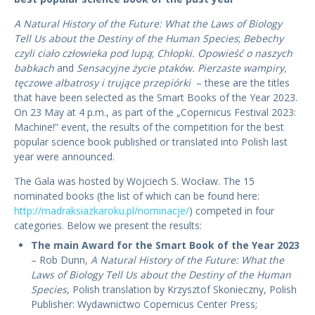
A Natural History of the Future: What the Laws of Biology
Tell Us about the Destiny of the Human Species
;
Bebechy
czyli ciało człowieka pod lupą
;
Chłopki. Opowieść o naszych
babkach
and
Sensacyjne życie ptaków. Pierzaste wampiry,
tęczowe albatrosy i trujące przepiórki
– these are the titles
that have been selected as the Smart Books of the Year 2023.
On 23 May at 4 p.m., as part of the „Copernicus Festival 2023:
Machine!” event, the results of the competition for the best
popular science book published or translated into Polish last
year were announced.
The Gala was hosted by Wojciech S. Wocław. The 15
nominated books (the list of which can be found here:
http://madraksiazkaroku.pl/nominacje/
) competed in four
categories. Below we present the results:
The main Award for the Smart Book of the Year 2023
– Rob Dunn,
A Natural History of the Future: What the
Laws of Biology Tell Us about the Destiny of the Human
Species
, Polish translation by Krzysztof Skonieczny, Polish
Publisher: Wydawnictwo Copernicus Center Press;