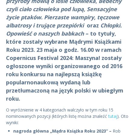
przyrody mówią o losie człowieka
,
Bebechy
czyli ciało człowieka pod lupą
,
Sensacyjne
życie ptaków. Pierzaste wampiry, tęczowe
albatrosy i trujące przepiórki
oraz
Chłopki.
Opowieść o naszych babkach
– to tytuły,
które zostały wybrane Mądrymi Książkami
Roku 2023. 23 maja o godz. 16.00 w ramach
Copernicus Festival 2024: Maszyna! zostały
ogłoszone wyniki organizowanego od 2016
roku konkursu na najlepszą książkę
popularnonaukową wydaną lub
przetłumaczoną na język polski w ubiegłym
roku.
O wyróżnienie w 4 kategoriach walczyło w tym roku 15
nominowanych pozycji (których listę można znaleźć
tutaj
). Oto
wyniki:
nagroda główna „Mądra Książka Roku 2023” –
Rob