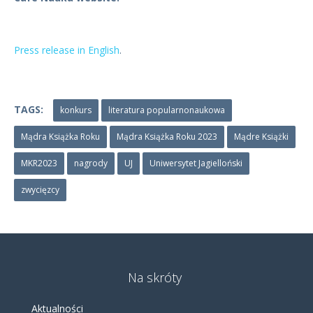
Press release in English
.
TAGS:
konkurs
literatura popularnonaukowa
Mądra Książka Roku
Mądra Książka Roku 2023
Mądre Książki
MKR2023
nagrody
UJ
Uniwersytet Jagielloński
zwycięzcy
← Previous Post
Next Post →
Na skróty
Aktualności