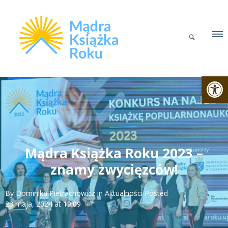
Otwórz p
Mądra Książka Roku 2023 –
znamy zwycięzców!
By
Dominika Pietrachowicz
in
Aktualności
Posted
23 maja, 2024 at 19:09