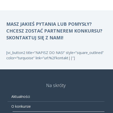
MASZ JAKIEŚ PYTANIA LUB POMYSŁY?
CHCESZ ZOSTAĆ PARTNEREM KONKURSU?
SKONTAKTUJ SIĘ Z NAMI!
[vc_button2 title=”NAPISZ DO NAS!” style=”square_outlined”
color=”turquoise” link=”url:%2Fkontakt||”]
Na skróty
Aktualności
O konkursie