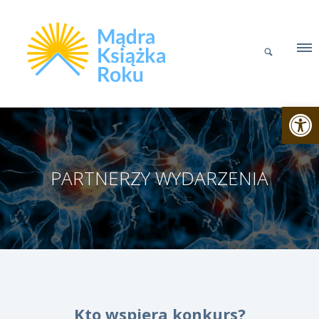
Otwórz p
PARTNERZY WYDARZENIA
Kto wspiera konkurs?