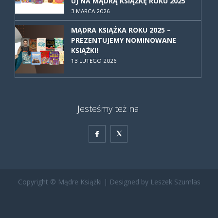
UJ NA MĄDRĄ KSIĄŻKĘ ROKU 2025
3 MARCA 2026
MĄDRA KSIĄŻKA ROKU 2025 –
PREZENTUJEMY NOMINOWANE
KSIĄŻKI!
13 LUTEGO 2026
Jesteśmy też na


Copyright © Mądre Książki | Designed by Leszek Szumlas