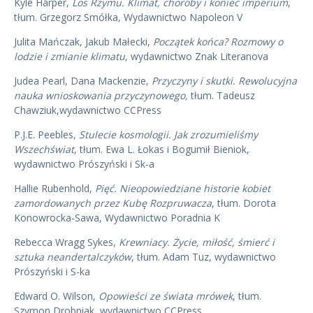
Kyle Harper,
Los Rzymu. Klimat, choroby i koniec imperium
,
tłum. Grzegorz Smółka, Wydawnictwo Napoleon V
Julita Mańczak, Jakub Małecki,
Początek końca? Rozmowy o
lodzie i zmianie klimatu
, wydawnictwo Znak Literanova
Judea Pearl, Dana Mackenzie,
Przyczyny i skutki. Rewolucyjna
nauka wnioskowania przyczynowego,
tłum. Tadeusz
Chawziuk,wydawnictwo CCPress
P.J.E. Peebles,
Stulecie kosmologii. Jak zrozumieliśmy
Wszechświat
, tłum. Ewa L. Łokas i Bogumił Bieniok,
wydawnictwo Prószyński i Sk-a
Hallie Rubenhold,
Pięć. Nieopowiedziane historie kobiet
zamordowanych przez Kubę Rozpruwacza
, tłum. Dorota
Konowrocka-Sawa, Wydawnictwo Poradnia K
Rebecca Wragg Sykes,
Krewniacy. Życie, miłość, śmierć i
sztuka neandertalczyków
, tłum. Adam Tuz, wydawnictwo
Prószyński i S-ka
Edward O. Wilson,
Opowieści ze świata mrówek
, tłum.
Szymon Drobniak, wydawnictwo CCPress