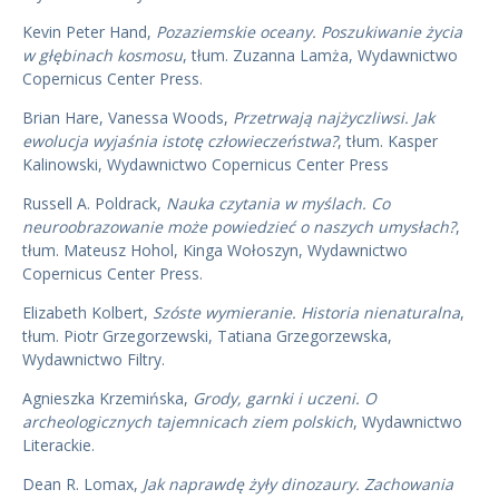
Kevin Peter Hand,
Pozaziemskie oceany.
Poszukiwanie życia
w głębinach kosmosu
, tłum. Zuzanna Lamża, Wydawnictwo
Copernicus Center Press.
Brian Hare, Vanessa Woods,
Przetrwają najżyczliwsi.
Jak
ewolucja wyjaśnia istotę człowieczeństwa?
, tłum. Kasper
Kalinowski, Wydawnictwo Copernicus Center Press
Russell A. Poldrack,
Nauka czytania w myślach. Co
neuroobrazowanie może powiedzieć o naszych umysłach?
,
tłum. Mateusz Hohol, Kinga Wołoszyn, Wydawnictwo
Copernicus Center Press.
Elizabeth Kolbert,
Szóste wymieranie. Historia nienaturalna
,
tłum. Piotr Grzegorzewski, Tatiana Grzegorzewska,
Wydawnictwo Filtry.
Agnieszka Krzemińska,
Grody, garnki i uczeni. O
archeologicznych tajemnicach ziem polskich
, Wydawnictwo
Literackie.
Dean R. Lomax,
Jak naprawdę żyły dinozaury. Zachowania