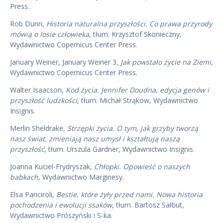
Press.
Rob Dunn,
Historia naturalna przyszłości. Co prawa przyrody
mówią o losie człowieka
, tłum. Krzysztof Skonieczny,
Wydawnictwo Copernicus Center Press.
January Weiner, January Weiner 3,
Jak powstało życie na Ziemi
,
Wydawnictwo Copernicus Center Press.
Walter Isaacson,
Kod życia. Jennifer Doudna, edycja genów i
przyszłość ludzkości
, tłum. Michał Strąkow, Wydawnictwo
Insignis.
Merlin Sheldrake,
Strzępki życia. O tym, jak grzyby tworzą
nasz świat, zmieniają nasz umysł i kształtują naszą
przyszłość
, tłum. Urszula Gardner, Wydawnictwo Insignis.
Joanna Kuciel-Frydryszak,
Chłopki. Opowieść o naszych
babkach
, Wydawnictwo Marginesy.
Elsa Panciroli,
Bestie, które żyły przed nami. Nowa historia
pochodzenia i ewolucji ssaków
, tłum. Bartosz Sałbut,
Wydawnictwo Prószyński i S-ka.