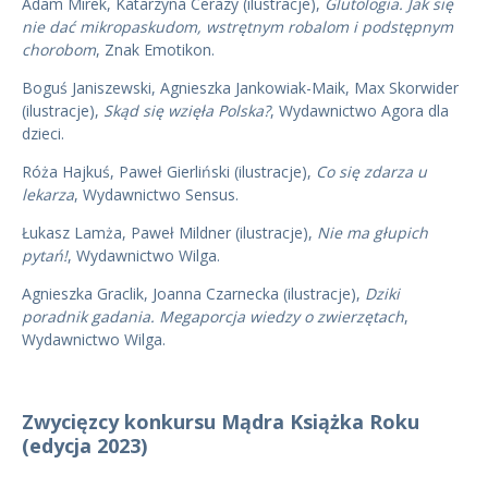
Adam Mirek, Katarzyna Cerazy (ilustracje),
Glutologia. Jak się
nie dać mikropaskudom, wstrętnym robalom i podstępnym
chorobom
, Znak Emotikon.
Boguś Janiszewski, Agnieszka Jankowiak-Maik, Max Skorwider
(ilustracje),
Skąd się wzięła Polska?
, Wydawnictwo Agora dla
dzieci.
Róża Hajkuś, Paweł Gierliński (ilustracje),
Co się zdarza u
lekarza
, Wydawnictwo Sensus.
Łukasz Lamża, Paweł Mildner (ilustracje),
Nie ma głupich
pytań!
, Wydawnictwo Wilga.
Agnieszka Graclik, Joanna Czarnecka (ilustracje),
Dziki
poradnik gadania. Megaporcja wiedzy o zwierzętach
,
Wydawnictwo Wilga.
Zwycięzcy konkursu Mądra Książka Roku
(edycja 2023)