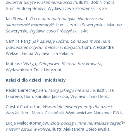
zwierząt ukryte w skamieniałościach
, ilustr. Bob Nicholls,
tłum. Andrzej Hołdys, Wydawnictwo Prószyński i s-ka.
Ian Stewart,
Po co nam matematyka. Niedorzeczna
skuteczność matematyki
, tłum. Urszula Seweryńska, Mariusz
Seweryński, Wydawnictwo Prószyński i s-ka.
Camilla Pang,
Jak działają ludzie. Co nauka może nam
powiedzieć o życiu, miłości i relacjach
, tłum. Aleksandra
Weksej, Grupa Wydawnicza Relacja.
Mateusz Wyżga,
Chłopstwo. Historia bez krawata
,
Wydawnictwo Znak Horyzont.
Książki dla dzieci i młodzieży
Pablo Barrecheguren,
Mózg jakiego nie znacie
, ilustr. Isa
Loureiro, tłum. Karolina Jaszecka, Wydawnictwo Debit.
Crystal Chatterton,
Wspaniałe eksperymenty dla dzieci:
Nauka
, tłum. Marek Czekański, Wydawnictwo Naukowe PWN.
Łucja Malec-Kornajew,
Złoty pociąg i inne największe zagadki
historii sztuki w Polsce
, ilustr. Aleksandra Gołębiewska,