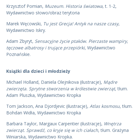
Krzysztof Pomian,
Muzeum. Historia światowa
, t. 1-2,
Wydawnictwo słowo/obraz terytoria
Marek Węcowski,
Tu jest Grecja! Antyk na nasze czasy
,
Wydawnictwo Iskry.
Adam Zbyryt,
Sensacyjne życie ptaków. Pierzaste wampiry,
tęczowe albatrosy i trujące przepiórki
, Wydawnictwo
Poznańskie.
Książki dla dzieci i młodzieży
Michael Holland, Daniela Olejnikova (ilustracje),
Mądre
zwierzęta. Sprytne stworzenia w królestwie zwierząt
, tłum.
Adam Pluszka, Wydawnictwo Kropka
Tom Jackson, Ana Djordjevic (ilustracje),
Atlas kosmosu
, tłum.
Bohdan Widła, Wydawnictwo Kropka
Barbara Taylor, Margaux Carpentier (ilustracje),
Wnętrza
zwierząt. Sprawdź, co kryje się w ich ciałach
, tłum. Grażyna
Winiarska, Wydawnictwo Kropka.