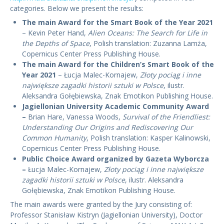
categories. Below we present the results:
The main Award for the Smart Book of the Year 2021
– Kevin Peter Hand,
Alien Oceans: The Search for Life in
the Depths of Space
, Polish translation: Zuzanna Lamża,
Copernicus Center Press Publishing House.
The main Award for the Children’s Smart Book of the
Year 2021
– Łucja Malec-Kornajew,
Złoty pociąg i inne
największe zagadki historii sztuki w Polsce
, ilustr.
Aleksandra Gołębiewska, Znak Emotikon Publishing House.
Jagiellonian University Academic Community Award
–
Brian Hare, Vanessa Woods,
Survival of the Friendliest:
Understanding Our Origins and Rediscovering Our
Common Humanity
, Polish translation: Kasper Kalinowski,
Copernicus Center Press Publishing House.
Public Choice Award organized by Gazeta Wyborcza
–
Łucja Malec-Kornajew,
Złoty pociąg i inne największe
zagadki historii sztuki w Polsce
, ilustr. Aleksandra
Gołębiewska, Znak Emotikon Publishing House.
The main awards were granted by the Jury consisting of:
Professor Stanisław Kistryn (Jagiellonian University), Doctor