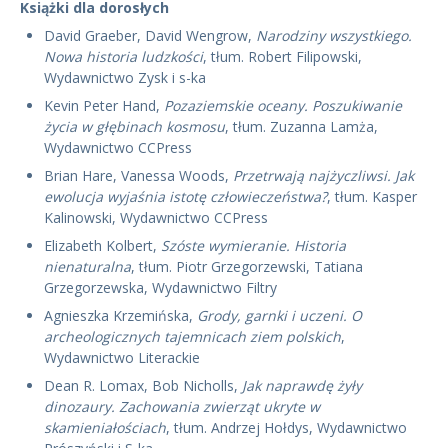
Książki dla dorosłych
David Graeber, David Wengrow,
Narodziny wszystkiego.
Nowa historia ludzkości
, tłum. Robert Filipowski,
Wydawnictwo Zysk i s-ka
Kevin Peter Hand,
Pozaziemskie oceany. Poszukiwanie
życia w głębinach kosmosu
, tłum. Zuzanna Lamża,
Wydawnictwo CCPress
Brian Hare, Vanessa Woods,
Przetrwają najżyczliwsi. Jak
ewolucja wyjaśnia istotę człowieczeństwa?
, tłum. Kasper
Kalinowski, Wydawnictwo CCPress
Elizabeth Kolbert,
Szóste wymieranie. Historia
nienaturalna
, tłum. Piotr Grzegorzewski, Tatiana
Grzegorzewska, Wydawnictwo Filtry
Agnieszka Krzemińska,
Grody, garnki i uczeni. O
archeologicznych tajemnicach ziem polskich
,
Wydawnictwo Literackie
Dean R. Lomax, Bob Nicholls,
Jak naprawdę żyły
dinozaury. Zachowania zwierząt ukryte w
skamieniałościach
, tłum. Andrzej Hołdys, Wydawnictwo