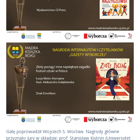
Galę poprowadził Wojciech S. Wocław. Nagrody główne
przyznało Jury w składzie: prof. Stanisław Kistryn (Uniwersytet