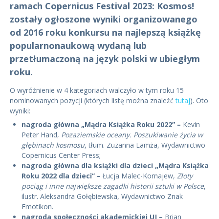
ramach Copernicus Festival 2023: Kosmos!
zostały ogłoszone wyniki organizowanego
od 2016 roku konkursu na najlepszą książkę
popularnonaukową wydaną lub
przetłumaczoną na język polski w ubiegłym
roku.
O wyróżnienie w 4 kategoriach walczyło w tym roku 15
nominowanych pozycji (których listę można znaleźć
tutaj
). Oto
wyniki:
nagroda główna „Mądra Książka Roku 2022” –
Kevin
Peter Hand,
Pozaziemskie oceany. Poszukiwanie życia w
głębinach kosmosu
, tłum. Zuzanna Lamża, Wydawnictwo
Copernicus Center Press;
nagroda główna dla książki dla dzieci „Mądra Książka
Roku 2022 dla dzieci” –
Łucja Malec-Kornajew,
Złoty
pociąg i inne największe zagadki historii sztuki w Polsce
,
ilustr. Aleksandra Gołębiewska, Wydawnictwo Znak
Emotikon.
nagroda społeczności akademickiej UJ –
Brian