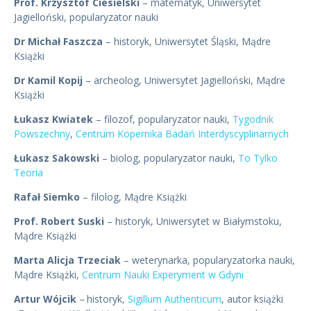
Prof. Krzysztof Ciesielski
– matematyk, Uniwersytet
Jagielloński, popularyzator nauki
Dr Michał Faszcza
– historyk, Uniwersytet Śląski, Mądre
Książki
Dr Kamil Kopij
– archeolog, Uniwersytet Jagielloński, Mądre
Książki
Łukasz Kwiatek
– filozof, popularyzator nauki,
Tygodnik
Powszechny
,
Centrum Kopernika Badań Interdyscyplinarnych
Łukasz Sakowski
– biolog, popularyzator nauki,
To Tylko
Teoria
Rafał Siemko
– filolog, Mądre Książki
Prof. Robert Suski
– historyk, Uniwersytet w Białymstoku,
Mądre Książki
Marta Alicja Trzeciak
– weterynarka, popularyzatorka nauki,
Mądre Książki,
Centrum Nauki Experyment w Gdyni
Artur Wójcik
–
historyk
,
Sigillum Authenticum
, autor książki