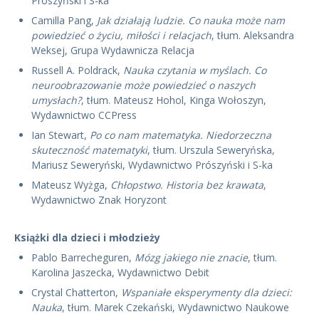
Prószyński i S-ka
Camilla Pang,
Jak działają ludzie. Co nauka może nam
powiedzieć o życiu, miłości i relacjach
, tłum. Aleksandra
Weksej, Grupa Wydawnicza Relacja
Russell A. Poldrack,
Nauka czytania w myślach. Co
neuroobrazowanie może powiedzieć o naszych
umysłach?
, tłum. Mateusz Hohol, Kinga Wołoszyn,
Wydawnictwo CCPress
Ian Stewart,
Po co nam matematyka. Niedorzeczna
skuteczność matematyki
, tłum. Urszula Seweryńska,
Mariusz Seweryński, Wydawnictwo Prószyński i S-ka
Mateusz Wyżga,
Chłopstwo. Historia bez krawata
,
Wydawnictwo Znak Horyzont
Książki dla dzieci i młodzieży
Pablo Barrecheguren,
Mózg jakiego nie znacie
, tłum.
Karolina Jaszecka, Wydawnictwo Debit
Crystal Chatterton,
Wspaniałe eksperymenty dla dzieci:
Nauka
, tłum. Marek Czekański, Wydawnictwo Naukowe