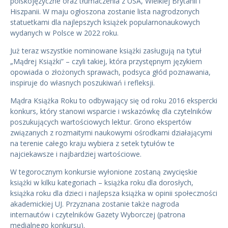
polskojęzyczne oraz tłumaczenia z USA, Wielkiej Brytanii i
Hiszpanii. W maju ogłoszona zostanie lista nagrodzonych
statuetkami dla najlepszych książek popularnonaukowych
wydanych w Polsce w 2022 roku.
Już teraz wszystkie nominowane książki zasługują na tytuł
„Mądrej Książki” – czyli takiej, która przystępnym językiem
opowiada o złożonych sprawach, podsyca głód poznawania,
inspiruje do własnych poszukiwań i refleksji.
Mądra Książka Roku to odbywający się od roku 2016 ekspercki
konkurs, który stanowi wsparcie i wskazówkę dla czytelników
poszukujących wartościowych lektur. Grono ekspertów
związanych z rozmaitymi naukowymi ośrodkami działającymi
na terenie całego kraju wybiera z setek tytułów te
najciekawsze i najbardziej wartościowe.
W tegorocznym konkursie wyłonione zostaną zwycięskie
książki w kilku kategoriach – książka roku dla dorosłych,
książka roku dla dzieci i najlepsza książka w opinii społeczności
akademickiej UJ. Przyznana zostanie także nagroda
internautów i czytelników Gazety Wyborczej (patrona
medialnego konkursu).