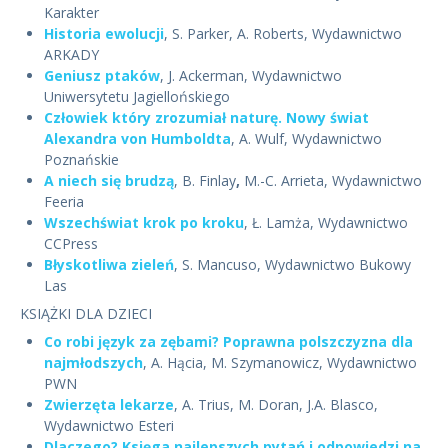
Karakter
Historia ewolucji
, S. Parker, A. Roberts, Wydawnictwo
ARKADY
Geniusz ptaków
, J. Ackerman, Wydawnictwo
Uniwersytetu Jagiellońskiego
Człowiek który zrozumiał naturę. Nowy świat
Alexandra von Humboldta
, A. Wulf, Wydawnictwo
Poznańskie
A niech się brudzą
, B. Finlay
,
M.-C. Arrieta, Wydawnictwo
Feeria
Wszechświat krok po kroku
, Ł. Lamża, Wydawnictwo
CCPress
Błyskotliwa zieleń
, S. Mancuso, Wydawnictwo Bukowy
Las
KSIĄŻKI DLA DZIECI
Co robi język za zębami? Poprawna polszczyzna dla
najmłodszych
, A. Hącia, M. Szymanowicz, Wydawnictwo
PWN
Zwierzęta lekarze
, A. Trius, M. Doran, J.A. Blasco,
Wydawnictwo Esteri
Dlaczego? Księga najlepszych pytań i odpowiedzi na