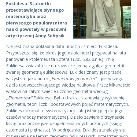
Euklidesa. Statuetki
przedstawiające słynnego
matematyka oraz
pierwszego popularyzatora
nauki powstały w pracowni
artystycznej Anny Sołtysik.
Nie jest znana dokładna data urodzin i śmierci Euklidesa.
Przypuszcza się, że okres jego działalności przypadał na lata
panowania Ptolemeusza Sotera I (305-282 p.n.e.). Imię
Euklidesa związało się na zawsze z jedną z gałęzi geometrii –
zwanej geometrią euklidesową. Euklides znany jest przede
wszystkim jako autor
„Elementów geometrii” –
pierwszego
dzieła upowszechniającego wiedzę naukową. Przez kilkanaście
wieków na całym świecie uczono geometrii według
„Elementów”
Euklidesa. Był to traktat stanowiący wykładnię
geometrii, teorii liczb i podstawowych pojęć matematycznych.
Euklides dokonał tu systematyzacji całej istniejącej do jego
czasów wiedzy matematycznej. Dzieło zawierało trzynaście
ksiąg oraz późniejsze uzupełnienia innych uczonych (księgi
czternasta i piętnasta). W podręczniku Euklidesa znalazły się
rozważania na temat geometrii figur płaskich, przestrzennych