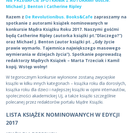
NIE PRZEGAPCIE SPOTKANIA Z AUTORAMI! Goście:
Michael J. Benton i Catherine Ripley
Razem z
De Revolutionibus. Books&Cafe
zapraszamy na
spotkanie z autorami książek nominowanych w
konkursie Mądra Książku Roku 2017. Naszymi gośćmi
będą Catherine Ripley (autorka książki pt.”Dlaczego?”)
oraz Michael J. Benton (autor książki pt. „Gdy życie
prawie wymarło. Tajemnica największego masowego
wymierania w dziejach życia”). Spotkanie poprowadzą
redaktorzy Mądrych Książek – Marta Trzeciak i Kamil
kopij. Wstęp wolny!
W tegorocznym konkursie wyłonione zostaną zwycięskie
książki w kilku innych kategoriach – książka roku dla dorosłych,
książka roku dla dzieci i najlepszej książki w opinii internautów,
społeczności akademickiej UJ, a także książki szczególnie
polecanej przez redaktorów portalu Mądre Książki.
LISTA KSIĄŻEK NOMINOWANYCH W EDYCJI
2017