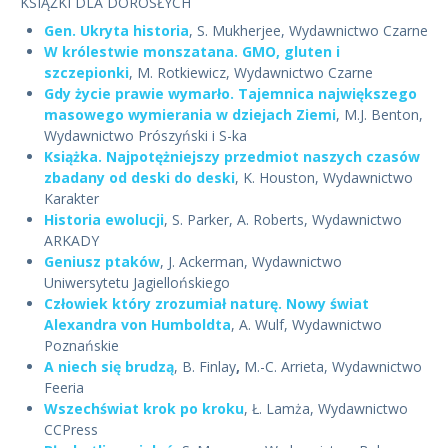
KSIĄŻKI DLA DOROSŁYCH
Gen. Ukryta historia
, S. Mukherjee, Wydawnictwo Czarne
W królestwie monszatana. GMO, gluten i
szczepionki
, M. Rotkiewicz, Wydawnictwo Czarne
Gdy życie prawie wymarło. Tajemnica największego
masowego wymierania w dziejach Ziemi
, M.J. Benton,
Wydawnictwo Prószyński i S-ka
Książka. Najpotężniejszy przedmiot naszych czasów
zbadany od deski do deski
, K. Houston, Wydawnictwo
Karakter
Historia ewolucji
, S. Parker, A. Roberts, Wydawnictwo
ARKADY
Geniusz ptaków
, J. Ackerman, Wydawnictwo
Uniwersytetu Jagiellońskiego
Człowiek który zrozumiał naturę. Nowy świat
Alexandra von Humboldta
, A. Wulf, Wydawnictwo
Poznańskie
A niech się brudzą
, B. Finlay
,
M.-C. Arrieta, Wydawnictwo
Feeria
Wszechświat krok po kroku
, Ł. Lamża, Wydawnictwo
CCPress