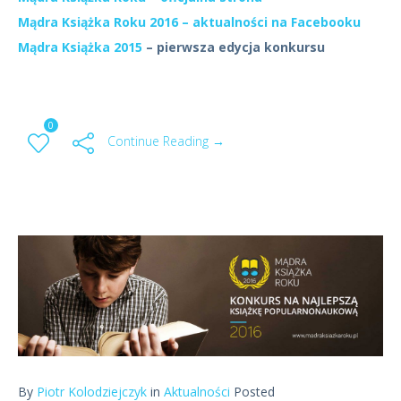
Mądra Książka Roku 2016 – aktualności na Facebooku
Mądra Książka 2015
– pierwsza edycja konkursu
0
Continue Reading →
By
Piotr Kolodziejczyk
in
Aktualności
Posted