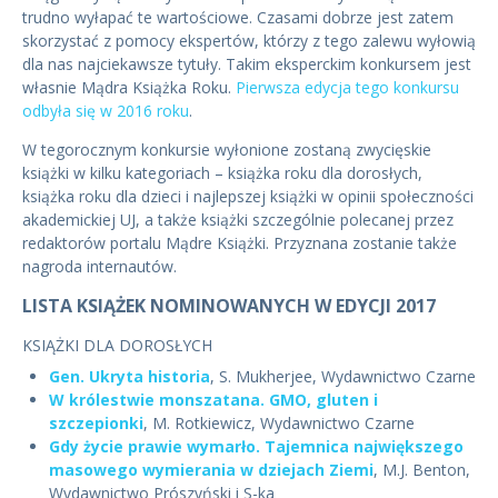
trudno wyłapać te wartościowe. Czasami dobrze jest zatem
skorzystać z pomocy ekspertów, którzy z tego zalewu wyłowią
dla nas najciekawsze tytuły. Takim eksperckim konkursem jest
własnie Mądra Książka Roku.
Pierwsza edycja tego konkursu
odbyła się w 2016 roku
.
W tegorocznym konkursie wyłonione zostaną zwycięskie
książki w kilku kategoriach – książka roku dla dorosłych,
książka roku dla dzieci i najlepszej książki w opinii społeczności
akademickiej UJ, a także książki szczególnie polecanej przez
redaktorów portalu Mądre Książki. Przyznana zostanie także
nagroda internautów.
LISTA KSIĄŻEK NOMINOWANYCH W EDYCJI 2017
KSIĄŻKI DLA DOROSŁYCH
Gen. Ukryta historia
, S. Mukherjee, Wydawnictwo Czarne
W królestwie monszatana. GMO, gluten i
szczepionki
, M. Rotkiewicz, Wydawnictwo Czarne
Gdy życie prawie wymarło. Tajemnica największego
masowego wymierania w dziejach Ziemi
, M.J. Benton,
Wydawnictwo Prószyński i S-ka