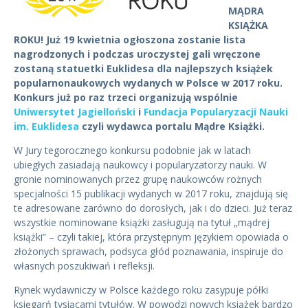
MĄDRA
KSIĄŻKA
ROKU! Już 19 kwietnia ogłoszona zostanie lista
nagrodzonych i podczas uroczystej gali wręczone
zostaną statuetki Euklidesa dla najlepszych książek
popularnonaukowych wydanych w Polsce w 2017 roku.
Konkurs już po raz trzeci organizują wspólnie
Uniwersytet Jagielloński
i
Fundacja Popularyzacji Nauki
im. Euklidesa
czyli wydawca portalu Mądre Książki.
W Jury tegorocznego konkursu podobnie jak w latach
ubiegłych zasiadają naukowcy i popularyzatorzy nauki. W
gronie nominowanych przez grupę naukowców rożnych
specjalności 15 publikacji wydanych w 2017 roku, znajdują się
te adresowane zarówno do dorosłych, jak i do dzieci. Już teraz
wszystkie nominowane książki zasługują na tytuł „mądrej
książki” – czyli takiej, która przystępnym językiem opowiada o
złożonych sprawach, podsyca głód poznawania, inspiruje do
własnych poszukiwań i refleksji.
Rynek wydawniczy w Polsce każdego roku zasypuje półki
księgarń tysiącami tytułów. W powodzi nowych książek bardzo