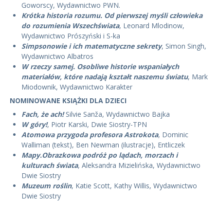
Goworscy, Wydawnictwo PWN.
Krótka historia rozumu. Od pierwszej myśli człowieka
do rozumienia Wszechświata
, Leonard Mlodinow,
Wydawnictwo Prószyński i S-ka
Simpsonowie i ich matematyczne sekrety
, Simon Singh,
Wydawnictwo Albatros
W rzeczy samej. Osobliwe historie wspaniałych
materiałów, które nadają kształt naszemu światu
, Mark
Miodownik, Wydawnictwo Karakter
NOMINOWANE KSIĄŻKI DLA DZIECI
Fach, że ach!
Silvie Sanža, Wydawnictwo Bajka
W góry!
, Piotr Karski, Dwie Siostry-TPN
Atomowa przygoda profesora Astrokota
, Dominic
Walliman (tekst), Ben Newman (ilustracje), Entliczek
Mapy.Obrazkowa podróż po lądach, morzach i
kulturach świata
, Aleksandra Mizielińska, Wydawnictwo
Dwie Siostry
Muzeum roślin
, Katie Scott, Kathy Willis, Wydawnictwo
Dwie Siostry