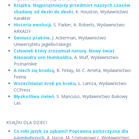
Książka. Najpotężniejszy przedmiot naszych czasów
zbadany od deski do deski
, K. Houston, Wydawnictwo
Karakter
Historia ewolucji
, S. Parker, A. Roberts, Wydawnictwo
ARKADY
Geniusz ptaków
, J. Ackerman, Wydawnictwo
Uniwersytetu Jagiellońskiego
Człowiek który zrozumiał naturę. Nowy świat
Alexandra von Humboldta
, A. Wulf, Wydawnictwo
Poznańskie
A niech się brudzą
, B. Finlay
,
M.-C. Arrieta, Wydawnictwo
Feeria
Wszechświat krok po kroku
, Ł. Lamża, Wydawnictwo
CCPress
Błyskotliwa zieleń
, S. Mancuso, Wydawnictwo Bukowy
Las
KSIĄŻKI DLA DZIECI
Co robi język za zębami? Poprawna polszczyzna dla
najmłodszych
, A. Hącia, M. Szymanowicz, Wydawnictwo