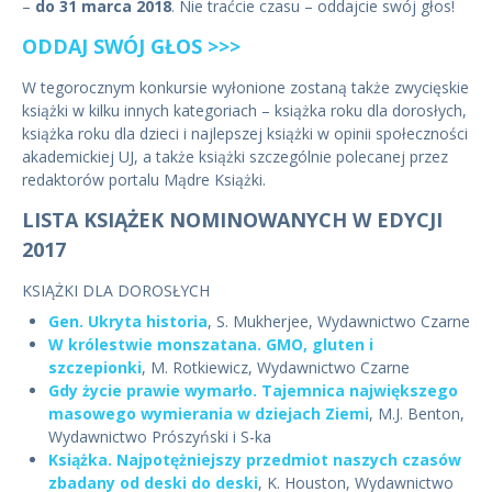
–
do 31 marca 2018
. Nie traćcie czasu – oddajcie swój głos!
ODDAJ SWÓJ GŁOS >>>
W tegorocznym konkursie wyłonione zostaną także zwycięskie
książki w kilku innych kategoriach – książka roku dla dorosłych,
książka roku dla dzieci i najlepszej książki w opinii społeczności
akademickiej UJ, a także książki szczególnie polecanej przez
redaktorów portalu Mądre Książki.
LISTA KSIĄŻEK NOMINOWANYCH W EDYCJI
2017
KSIĄŻKI DLA DOROSŁYCH
Gen. Ukryta historia
, S. Mukherjee, Wydawnictwo Czarne
W królestwie monszatana. GMO, gluten i
szczepionki
, M. Rotkiewicz, Wydawnictwo Czarne
Gdy życie prawie wymarło. Tajemnica największego
masowego wymierania w dziejach Ziemi
, M.J. Benton,
Wydawnictwo Prószyński i S-ka
Książka. Najpotężniejszy przedmiot naszych czasów
zbadany od deski do deski
, K. Houston, Wydawnictwo