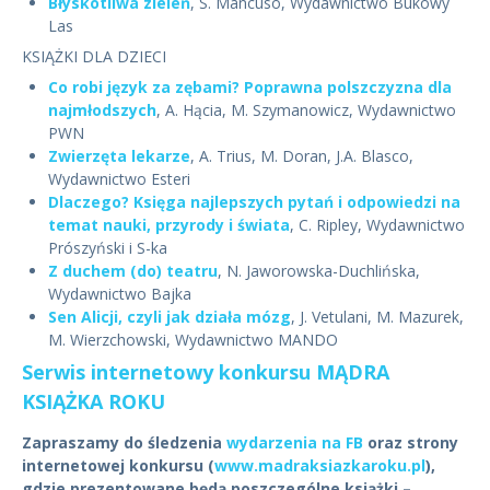
Błyskotliwa zieleń
, S. Mancuso, Wydawnictwo Bukowy
Las
KSIĄŻKI DLA DZIECI
Co robi język za zębami? Poprawna polszczyzna dla
najmłodszych
, A. Hącia, M. Szymanowicz, Wydawnictwo
PWN
Zwierzęta lekarze
, A. Trius, M. Doran, J.A. Blasco,
Wydawnictwo Esteri
Dlaczego? Księga najlepszych pytań i odpowiedzi na
temat nauki, przyrody i świata
, C. Ripley, Wydawnictwo
Prószyński i S-ka
Z duchem (do) teatru
, N. Jaworowska-Duchlińska,
Wydawnictwo Bajka
Sen Alicji, czyli jak działa mózg
, J. Vetulani, M. Mazurek,
M. Wierzchowski, Wydawnictwo MANDO
Serwis internetowy konkursu MĄDRA
KSIĄŻKA ROKU
Zapraszamy do śledzenia
wydarzenia na FB
oraz strony
internetowej konkursu (
www.madraksiazkaroku.pl
),
gdzie prezentowane będą poszczególne książki –