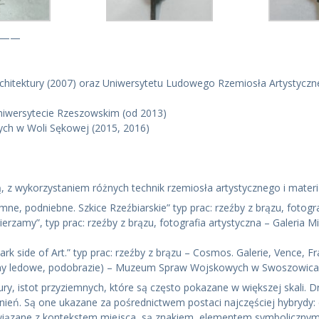
——
rchitektury (2007) oraz Uniwersytetu Ludowego Rzemiosła Artystycz
Uniwersytecie Rzeszowskim (od 2013)
ych w Woli Sękowej (2015, 2016)
ą, z wykorzystaniem różnych technik rzemiosła artystycznego i materi
mne, podniebne. Szkice Rzeźbiarskie” typ prac: rzeźby z brązu, fotogra
zamy”, typ prac: rzeźby z brązu, fotografia artystyczna – Galeria Mi
ark side of Art.” typ prac: rzeźby z brązu – Cosmos. Galerie, Vence, 
 taśmy ledowe, podobrazie) – Muzeum Spraw Wojskowych w Swoszowica
ry, istot przyziemnych, które są często pokazane w większej skali. D
nień. Są one ukazane za pośrednictwem postaci najczęściej hybrydy:
ą związane z kontekstem miejsca, są znakiem, elementem symbolicznym