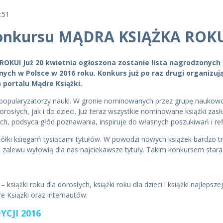
:51
konkursu MĄDRA KSIĄŻKA ROKU
OKU! Już 20 kwietnia ogłoszona zostanie lista nagrodzonych i
ch w Polsce w 2016 roku. Konkurs już po raz drugi organizuj
portalu Mądre Książki.
popularyzatorzy nauki. W gronie nominowanych przez grupę naukowc
słych, jak i do dzieci. Już teraz wszystkie nominowane książki zasługu
, podsyca głód poznawania, inspiruje do własnych poszukiwań i refl
łki księgarń tysiącami tytułów. W powodzi nowych książek bardzo t
 zalewu wyłowią dla nas najciekawsze tytuły. Takim konkursem stara
 książki roku dla dorosłych, książki roku dla dzieci i książki najlepsz
e Książki oraz internautów.
CJI 2016