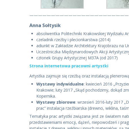
———————————————————————
Anna Sołtysik
absolwentka Politechniki Krakowskiej Wydziału A
czeladnik rzeźby i plecionkarstwa (2014)
adiunkt w Zakładzie Architektury Krajobrazu na 
Uczestniczka Międzynarodowych Akcji Artystyczn
członek Grupy Artystycznej M37A (od 2017)
Strona internetowa pracowni artystki
Artystka zajmuje się rzeźbą oraz instalacją plenerow
Wystawy indywidualne
: kwiecień 2016 „Przyzie
Krakowie; luty 2017 „Skąd pochodzimy, dokąd zmier
Kopernika.
Wystawy zbiorowe
: wrzesień 2016-luty 2017 „D
prac” instalacja rzeźbiarska (drewno, wiklina,
Tematyka prac artystki związana jest ze światem natu
przedstawieniami emocji, dążeń, niepowodzeń i prag
instalacje z drewna, wikliny i innych materiałów, s