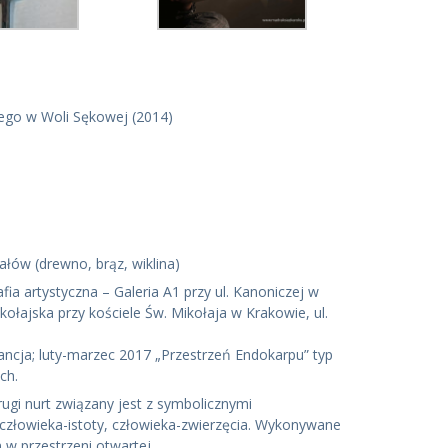
nego w Woli Sękowej (2014)
ałów (drewno, brąz, wiklina)
fia artystyczna – Galeria A1 przy ul. Kanoniczej w
kołajska przy kościele Św. Mikołaja w Krakowie, ul.
Francja; luty-marzec 2017 „Przestrzeń Endokarpu” typ
ch.
rugi nurt związany jest z symbolicznymi
 człowieka-istoty, człowieka-zwierzęcia. Wykonywane
 w przestrzeni otwartej.