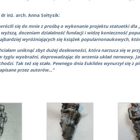
r inż. arch. Anna Sołtysik:
rócili się do mnie z prośbą o wykonanie projektu statuetki dla 
wyższą, doceniam działalność fundacji i widzę konieczność popu
ajbardziej wyróżniających się książek popularnonaukowych, któ
ciałam uniknąć zbyt dużej dosłowności, która narzuca się w prz
ę w tyglu wyobraźni, doprowadzając do wrzenia układ nerwowy. J
odzi. Tak też się stało. Pewnego dnia Euklides wynurzył się z p
 zapisane przez autorów…”