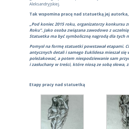
Aleksandryjskiej.
Tak wspomina pracę nad statuetką jej autorka, d
„Pod koniec 2015 roku, organizatorzy konkursu zw
Roku”. Jako osoba związana zawodowo z uczelnią 
Statuetka ma być symboliczną nagrodą dla tych n
Pomysł na formę statuetki powstawał etapami. Ch
antycznych detali i samego Euklidesa mieszał si
poleżakować, a potem niespodziewanie sam przych
i zasłuchany w treści, które niosą ze sobą słowa,
Etapy pracy nad statuetką