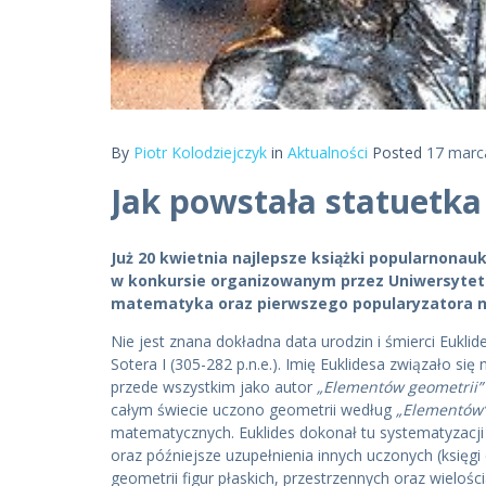
By
Piotr Kolodziejczyk
in
Aktualności
Posted
17 marca
Jak powstała statuetka
Już 20 kwietnia najlepsze książki popularnon
w konkursie organizowanym przez Uniwersytet J
matematyka oraz pierwszego popularyzatora na
Nie jest znana dokładna data urodzin i śmierci Eukli
Sotera I (305-282 p.n.e.). Imię Euklidesa związało si
przede wszystkim jako autor
„Elementów geometrii”
całym świecie uczono geometrii według
„Elementów
matematycznych. Euklides dokonał tu systematyzacji 
oraz późniejsze uzupełnienia innych uczonych (księgi 
geometrii figur płaskich, przestrzennych oraz wieloś