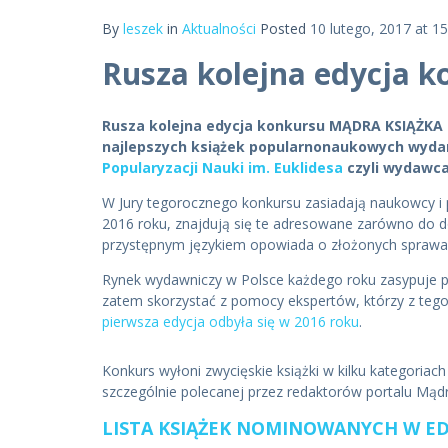
By
leszek
in
Aktualności
Posted
10 lutego, 2017 at 15
Rusza kolejna edycja 
Rusza kolejna edycja konkursu MĄDRA KSIĄŻKA R
najlepszych książek popularnonaukowych wydany
Popularyzacji Nauki im. Euklidesa
czyli wydawca 
W Jury tegorocznego konkursu zasiadają naukowcy i 
2016 roku, znajdują się te adresowane zarówno do doro
przystępnym językiem opowiada o złożonych sprawach
Rynek wydawniczy w Polsce każdego roku zasypuje pó
zatem skorzystać z pomocy ekspertów, którzy z tego
pierwsza edycja odbyła się w 2016 roku
.
Konkurs wyłoni zwycięskie książki w kilku kategoriach –
szczególnie polecanej przez redaktorów portalu Mądr
LISTA KSIĄŻEK NOMINOWANYCH W EDY