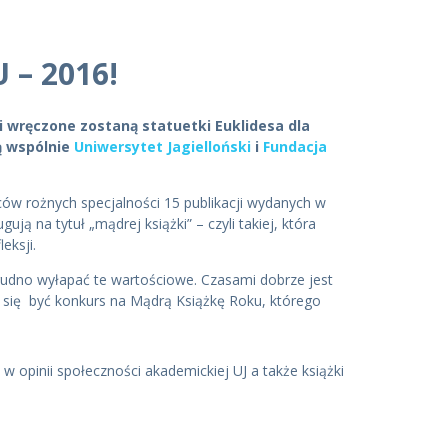
 – 2016!
 wręczone zostaną statuetki Euklidesa dla
ą wspólnie
Uniwersytet Jagielloński
i
Fundacja
ów rożnych specjalności 15 publikacji wydanych w
ją na tytuł „mądrej książki” – czyli takiej, która
eksji.
rudno wyłapać te wartościowe. Czasami dobrze jest
 się być konkurs na Mądrą Książkę Roku, którego
ej w opinii społeczności akademickiej UJ a także książki