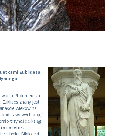
uetkami Euklidesa,
słynnego
panowania Ptolemeusza
. Euklides znany jest
kanaście wieków na
zb i podstawowych pojęć
rało trzynaście ksiąg
ania na temat
erzchnika Biblioteki