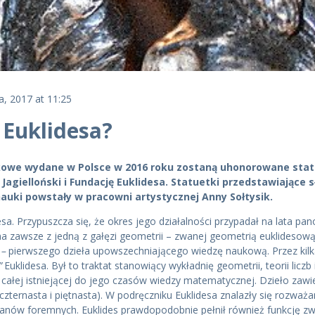
, 2017 at 11:25
 Euklidesa?
aukowe wydane w Polsce w 2016 roku zostaną uhonorowane stat
agielloński i Fundację Euklidesa. Statuetki przedstawiające 
uki powstały w pracowni artystycznej Anny Sołtysik.
desa. Przypuszcza się, że okres jego działalności przypadał na lata 
ę na zawsze z jedną z gałęzi geometrii – zwanej geometrią euklidesową
 –
pierwszego dzieła upowszechniającego wiedzę naukową. Przez kil
”
Euklidesa. Był to traktat stanowiący wykładnię geometrii, teorii lic
całej istniejącej do jego czasów wiedzy matematycznej. Dzieło zawie
czternasta i piętnasta). W podręczniku Euklidesa znalazły się rozważ
cianów foremnych. Euklides prawdopodobnie pełnił również funkcję zwi